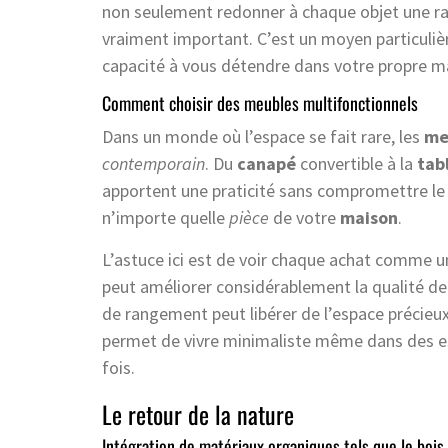
non seulement redonner à chaque objet une rai
vraiment important. C’est un moyen particuliè
capacité à vous détendre dans votre propre m
Comment choisir des meubles multifonctionnels
Dans un monde où l’espace se fait rare, les
me
contemporain
. Du
canapé
convertible à la
tab
apportent une praticité sans compromettre l
n’importe quelle
pièce
de votre
maison
.
L’astuce ici est de voir chaque achat comme u
peut améliorer considérablement la qualité de
de rangement peut libérer de l’espace précieux
permet de vivre minimaliste même dans des esp
fois.
Le retour de la nature
Intégration de matériaux organiques tels que le bois 