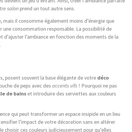
s devient un jeu d’enfant. Ainsi, créer l’ambiance parfaite
tre salon
prend un tout autre sens.
ble, mais il consomme également moins d’énergie que
pour une consommation responsable. La possibilité de
t d’ajuster l’ambiance en fonction des moments de la
.
is, posent souvent la base élégante de votre
déco
 touche de peps avec des
accents vifs
! Pourquoi ne pas
lle de bains
et introduire des serviettes aux couleurs
ence qui peut transformer un espace insipide en un lieu
tensifier l’impact de votre décoration sans en altérer
 de choisir ces couleurs judicieusement pour qu’elles