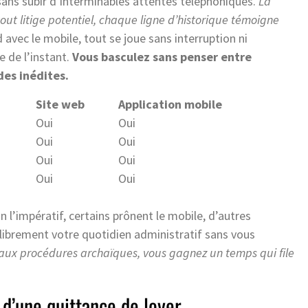
sans subir d’interminables attentes téléphoniques.
La
out litige potentiel, chaque ligne d’historique témoigne
avec le mobile, tout se joue sans interruption ni
e de l’instant.
Vous basculez sans penser entre
des inédites.
Site web
Application mobile
Oui
Oui
Oui
Oui
Oui
Oui
Oui
Oui
 l’impératif, certains prônent le mobile, d’autres
z librement votre quotidien administratif sans vous
ux procédures archaïques, vous gagnez un temps qui file
 d’une quittance de loyer