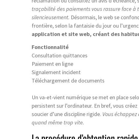
réclamation ou consultez un avis d’échéance, 
traçabilité des paiements vous rassure face à t
silencieusement.
Désormais, le web se confond 
frontière, selon la fantaisie du jour ou l’urgenc
application et site web, créant des habitu
Fonctionnalité
Consultation quittances
Paiement en ligne
Signalement incident
Téléchargement de documents
Un va-et-vient numérique se met en place selon
persistent sur l’ordinateur. En bref, vous crée
soucier d’une discipline rigide.
Vous échappez a
quand même trop vite.
La procédure d’obtention rapide